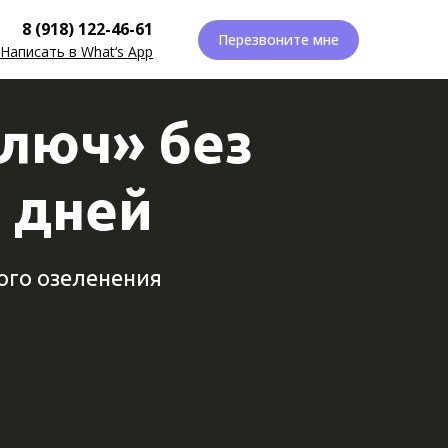
8 (918) 122-46-61
Перезвоните мне
Написать в What‘s App
люч» без
0 дней
ого озеленения